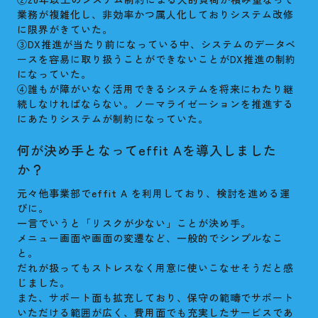
業務が複雑化し、非効率かつ属人化しておりシステム改修
に限界がきていた。
③DX推進が当たり前になっている中、システムのデータベ
ースを容易に取り扱うことができないことがDX推進の制約
になっていた。
④誰もが障がいなく活用できるシステムを将来にわたり継
続しなければならない。ノーマライゼーションを推進する
にあたりシステムが制約になっていた。
何が決め手となってeffit Aを導入しました
か？
元々他事業部でeffit A を利用しており、検討を進める運
びに。
一言でいうと「リスクが少ない」ことが決め手。
メニュー画面や画面の変遷など、一般的でシンプルなこ
と。
だれが扱ってもストレスなく用意に使いこなせそうだと感
じました。
また、サポート面も拡充しており、保守の範疇でサポート
いただける範囲が広く、費用面でも充実したサービスであ